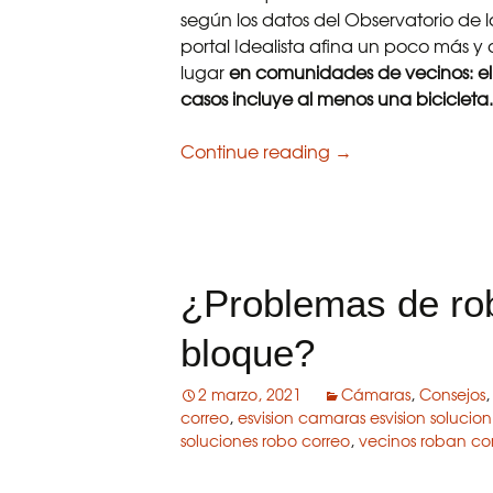
según los datos del Observatorio de 
portal Idealista afina un poco más y
lugar
en comunidades de vecinos: el b
casos incluye al menos una bicicleta.
Continue reading
En España se roban 
→
¿Problemas de rob
bloque?
2 marzo, 2021
Cámaras
,
Consejos
correo
,
esvision camaras esvision solucion
soluciones robo correo
,
vecinos roban co