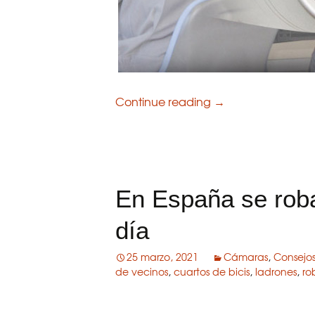
Continue reading
Importancia de l
→
En España se roban
día
25 marzo, 2021
Cámaras
,
Consejo
de vecinos
,
cuartos de bicis
,
ladrones
,
ro