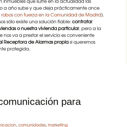
en inmuebles que sufre en la actualidad las
ño a año sube y que deja prácticamente once
 robos con fuerza en la Comunidad de Madrid
).
s sólo existe una solución fiable:
contratar
iendas o nuestra vivienda particular
, pero a la
 nos va a prestar el servicio es conveniente
al Receptora de Alarmas propia
si queremos
te protegida.
 contratar la seguridad con empresa con central receptor
 comunicación para
icacion
,
comunidades
,
marketing