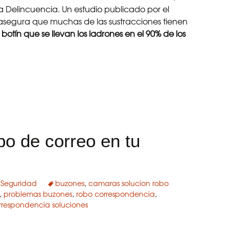
la Delincuencia. Un estudio publicado por el
 asegura que muchas de las sustracciones tienen
otín que se llevan los ladrones en el 90% de los
casi 300 bicicletas al día
o de correo en tu
,
Seguridad
buzones
,
camaras solucion robo
,
problemas buzones
,
robo correspondencia
,
rrespondencia soluciones