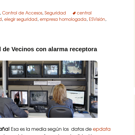
,
Control de Accesos
,
Seguridad
central
d
,
elegir seguridad
,
empresa homologada
,
ESVisión
,
 de Vecinos con alarma receptora
paña!
Esa es la media según los datos de
epdata