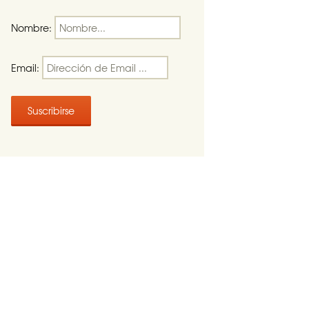
Nombre:
Email:
a de alarmas propia