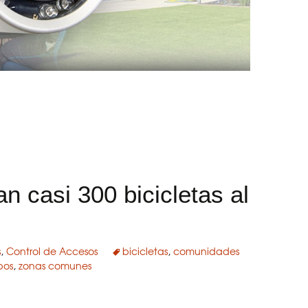
a comunicación para Grupo ESV
 casi 300 bicicletas al
s
,
Control de Accesos
bicicletas
,
comunidades
bos
,
zonas comunes