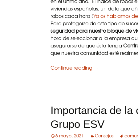
en el último año. El índice de robos 
viviendas españolas, un dato que a
robos cada hora (
Ya os hablamos de
Para protegerse de este tipo de suceso
seguridad para nuestro bloque de viv
hora de seleccionar a la empresa que
asegurarse de que ésta tenga
Centr
que nuestra comunidad esté realmen
Continue reading
Cinco ventajas de
→
Importancia de la
Grupo ESV
6 mayo, 2021
Consejos
comun