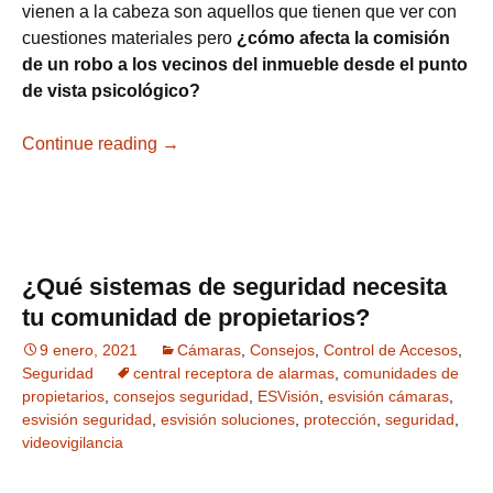
vienen a la cabeza son aquellos que tienen que ver con
cuestiones materiales pero
¿cómo afecta la comisión
de un robo a los vecinos del inmueble desde el punto
de vista psicológico?
Continue reading
¿Qué secuelas deja haber sufrido un rob
→
¿Qué sistemas de seguridad necesita
tu comunidad de propietarios?
9 enero, 2021
Cámaras
,
Consejos
,
Control de Accesos
,
Seguridad
central receptora de alarmas
,
comunidades de
propietarios
,
consejos seguridad
,
ESVisión
,
esvisión cámaras
,
esvisión seguridad
,
esvisión soluciones
,
protección
,
seguridad
,
videovigilancia