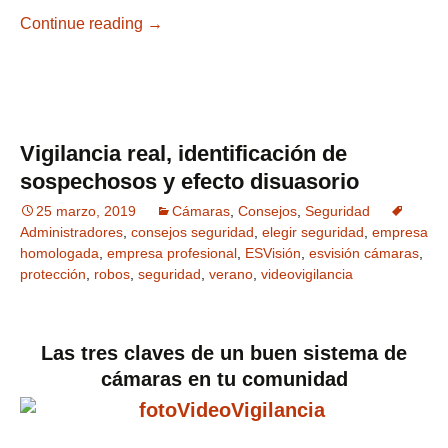
Continue reading
¿Qué podemos hacer si hemos sufrido act
→
Vigilancia real, identificación de
sospechosos y efecto disuasorio
25 marzo, 2019
Cámaras
,
Consejos
,
Seguridad
Administradores
,
consejos seguridad
,
elegir seguridad
,
empresa
homologada
,
empresa profesional
,
ESVisión
,
esvisión cámaras
,
protección
,
robos
,
seguridad
,
verano
,
videovigilancia
Las tres claves de un buen sistema de
cámaras en tu comunidad