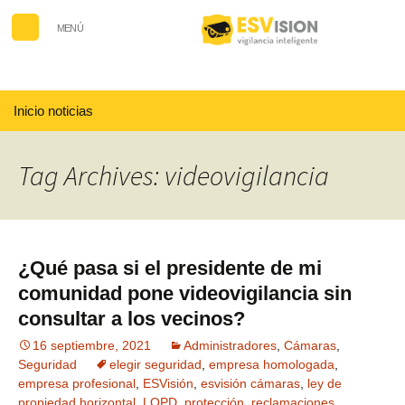
MENÚ
Buscar:
Inicio noticias
Tag Archives: videovigilancia
¿Qué pasa si el presidente de mi
comunidad pone videovigilancia sin
consultar a los vecinos?
16 septiembre, 2021
Administradores
,
Cámaras
,
Seguridad
elegir seguridad
,
empresa homologada
,
empresa profesional
,
ESVisión
,
esvisión cámaras
,
ley de
propiedad horizontal
,
LOPD
,
protección
,
reclamaciones
,