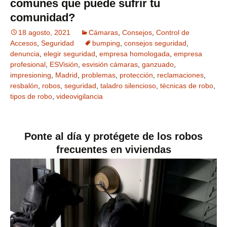
comunes que puede sufrir tu
comunidad?
18 agosto, 2021
Cámaras
,
Consejos
,
Control de
Accesos
,
Seguridad
bumping
,
consejos seguridad
,
denuncia
,
elegir seguridad
,
empresa homologada
,
empresa
profesional
,
ESVisión
,
esvisión cámaras
,
ganzuado
,
impresioning
,
Madrid
,
problemas
,
protección
,
reclamaciones
,
resbalón
,
robos
,
seguridad
,
taladro silencioso
,
técnicas de robo
,
tipos de robo
,
videovigilancia
Ponte al día y protégete de los robos
frecuentes en viviendas