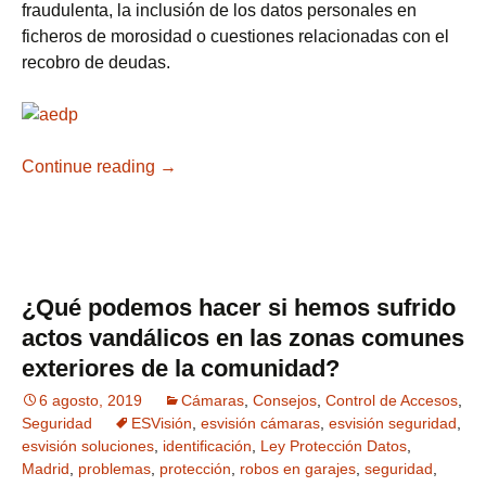
fraudulenta, la inclusión de los datos personales en
ficheros de morosidad o cuestiones relacionadas con el
recobro de deudas.
Continue reading
La videovigilancia centra buena parte de 
→
¿Qué podemos hacer si hemos sufrido
actos vandálicos en las zonas comunes
exteriores de la comunidad?
6 agosto, 2019
Cámaras
,
Consejos
,
Control de Accesos
,
Seguridad
ESVisión
,
esvisión cámaras
,
esvisión seguridad
,
esvisión soluciones
,
identificación
,
Ley Protección Datos
,
Madrid
,
problemas
,
protección
,
robos en garajes
,
seguridad
,