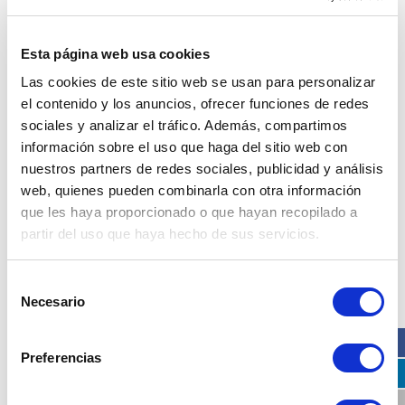
Esta página web usa cookies
Las cookies de este sitio web se usan para personalizar
Desmontamos los mitos más comunes
el contenido y los anuncios, ofrecer funciones de redes
sobre la videovigilancia
sociales y analizar el tráfico. Además, compartimos
30 agosto, 2020
Cámaras
,
Consejos
,
LOPD
,
información sobre el uso que haga del sitio web con
Seguridad
cámaras mitos
,
cámaras seguridad
,
nuestros partners de redes sociales, publicidad y análisis
desmontamos mitos
,
esvisión seguridad
,
esvisión soluciones
,
web, quienes pueden combinarla con otra información
mitos videovigilancia
,
videovigilancia
que les haya proporcionado o que hayan recopilado a
partir del uso que haya hecho de sus servicios.
Los 8 errores que creemos sobre la
Selección
videovigilancia
Necesario
de
consentimiento
Preferencias
El Estudio sobre los Efectos del Uso policial de
Videovigilancia, llevado a cabo por el Instituto Vasco de