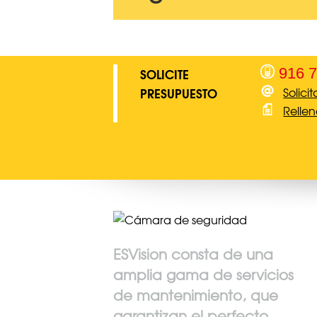
SOLICITE
916 7
PRESUPUESTO
Solici
Rellen
ESVision consta de una
amplia gama de servicios
de mantenimiento, que
garantizan el perfecto