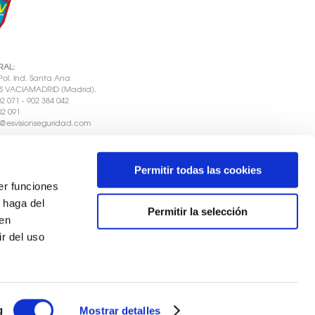
RAL:
Pol. Ind. Santa Ana
AS VACIAMADRID (Madrid).
702 071 - 902 384 042
02 091
o@esvisionseguridad.com
Permitir todas las cookies
er funciones
 haga del
SERVICIOS Y VIGILANCIA
Empresa de seguridad
Permitir la selección
r la D.G.S.E. nº 1762
den
ANT.
Empresa instaladora de sistemas de
torizada por la D.G.P. nº 1484
r del uso
g
Mostrar detalles