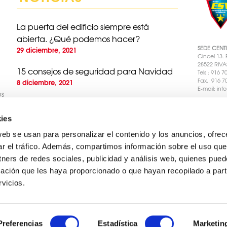
La puerta del edificio siempre está
abierta. ¿Qué podemos hacer?
SEDE CENT
29 diciembre, 2021
Cincel 13. 
28522 RIV
15 consejos de seguridad para Navidad
Tels.: 916 
Fax.: 916 7
8 diciembre, 2021
E-mail:
inf
os
¿Qué problemas solucionamos
instalando un Control de Accesos en el
ies
garaje de la comunidad?
web se usan para personalizar el contenido y los anuncios, ofrec
2 noviembre, 2021
ar el tráfico. Además, compartimos información sobre el uso que
EUROPEA DE 
autorizada po
¿Qué pasa si el presidente de mi
tners de redes sociales, publicidad y análisis web, quienes pue
PROMODELM
seguridad
au
comunidad pone videovigilancia sin
ación que les haya proporcionado o que hayan recopilado a parti
consultar a los vecinos?
vicios.
16 septiembre, 2021
Preferencias
Estadística
Marketin