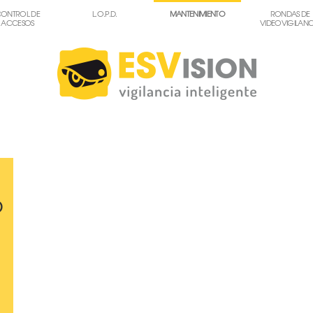
ONTROL DE
L.O.P.D.
MANTENIMIENTO
RONDAS DE
ACCESOS
VIDEOVIGILANC
o