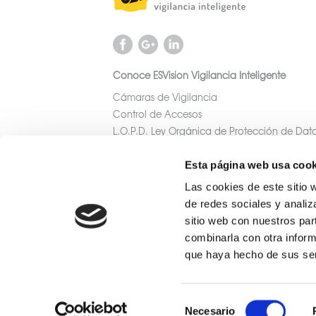
Conoce ESVision Vigilancia Inteligente
Cámaras de Vigilancia
Control de Accesos
L.O.P.D. Ley Orgánica de Protección de Dat
Mantenimiento
Rondas de Videovigilancia
Esta página web usa cook
Área Administradores
Las cookies de este sitio 
Noticias de Seguridad
de redes sociales y analiz
sitio web con nuestros par
Solicitud de Presupuesto
combinarla con otra inform
que haya hecho de sus ser
Selección
Necesario