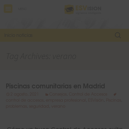
MENÚ
Buscar
Inicio noticias
Tag Archives: verano
Piscinas comunitarias en Madrid
2 agosto, 2021
Consejos
,
Control de Accesos
control de accesos
,
empresa profesional
,
ESVisión
,
Piscinas
,
problemas
,
seguridad
,
verano
Cómo un buen Control de Accesos evita