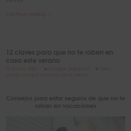
Continue reading
Piscinas comunitarias en Madrid
→
12 claves para que no te roben en
casa este verano
24 junio, 2021
Consejos
,
Seguridad
casa
,
claves
,
consejos
,
domicilio
,
robos
,
verano
Consejos para estar seguros de que no te
roban en vacaciones