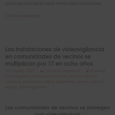
preocupaciones de estas merecidas vacaciones.
Continue reading
12 claves para que no te roben en c
→
Las instalaciones de videovigilancia
en comunidades de vecinos se
multiplican por 17 en ocho años
7 agosto, 2020
Cámaras
,
Seguridad
empresa
homologada
,
empresa profesional
,
ESVisión
,
esvisión
cámaras
,
protección
,
robos
,
seguridad
,
verano
,
Verano
seguro
,
videovigilancia
Las comunidades de vecinos se protegen
con videogilancia