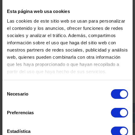
cámaras en tu comunidad
Esta página web usa cookies
Las cookies de este sitio web se usan para personalizar
el contenido y los anuncios, ofrecer funciones de redes
Clo
sociales y analizar el tráfico. Además, compartimos
this
información sobre el uso que haga del sitio web con
mo
nuestros partners de redes sociales, publicidad y análisis
web, quienes pueden combinarla con otra información
que les haya proporcionado o que hayan recopilado a
La Policía Nacional detenía a tres hombres acusados
partir del uso que haya hecho de sus servicios.
de los presuntos delitos de
robo violento en casa
habitada
y de estafa por retirar el dinero de un
Toda la actualidad
cajero usando la tarjeta de una de las víctimas. El
Selección
suceso tuvo lugar cuatro meses antes en una
Necesario
de
en seguridad privada
vivienda de la
localidad madrileña de Alcobendas
.
consentimiento
¡Suscríbete ahora!
Preferencias
Continue reading
Vigilancia real, identificación de sos
→
Nombre:
Estadística