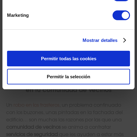
Email:
Marketing
10 claves para elegir la empresa de
seguridad adecuada
10 noviembre, 2018
Consejos
,
Seguridad
¡Suscribete ahora!
Mostrar detalles
control de accesos
,
empresa profesional
,
ESVisión
,
esvisión
cámaras
,
protección
,
robos
,
seguridad
,
vandalismo
,
verano
Permitir todas las cookies
Permitir la selección
Consejos necesarios para la seguridad
en tu comunidad de vecinos
Un
robo en los trasteros
, un problema continuado
con los buzones, unas pintadas en la fachada del
edificio… son muchas las razones por las que una
comunidad de vecinos
se anima a contratar
servicios de seguridad
que les ayuden a estar más