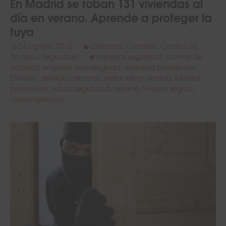
En Madrid se roban 131 viviendas al
día en verano. Aprende a proteger la
tuya
24 agosto, 2015
Cámaras
,
Consejos
,
Control de
Accesos
,
Seguridad
consejos seguridad
,
control de
accesos
,
empresa homologada
,
empresa profesional
,
ESVisión
,
esvisión cámaras
,
evitar robos verano
,
Madrid
,
protección
,
robos
,
seguridad
,
verano
,
Verano seguro
,
videovigilancia