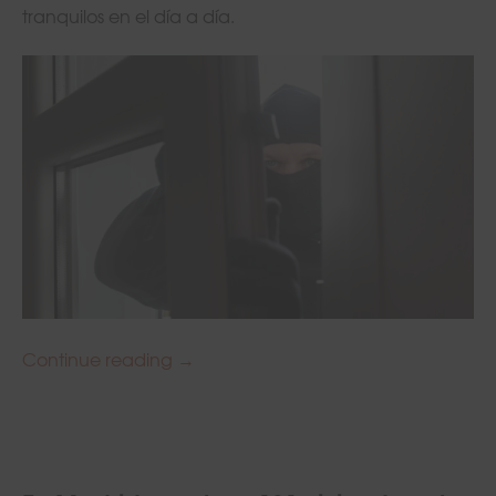
tranquilos en el día a día.
Continue reading
10 claves para elegir la empresa d
→