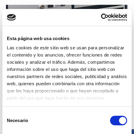
Esta página web usa cookies
Las cookies de este sitio web se usan para personalizar
el contenido y los anuncios, ofrecer funciones de redes
sociales y analizar el tráfico. Además, compartimos
información sobre el uso que haga del sitio web con
nuestros partners de redes sociales, publicidad y análisis
web, quienes pueden combinarla con otra información
que les haya proporcionado o que hayan recopilado a
Es el pan nuestro de cada día en muchos
bloques de
partir del uso que haya hecho de sus servicios.
viviendas
. Bajas al buzón a por tu correspondencia y te
falta el periódico. O la revista a la que estás suscrito. O
Selección
incluso te encuentras con alguna de tus cartas abierta y
Necesario
de
tirada por el suelo (o en la papelera).
¿Reconoces esta
consentimiento
situación?