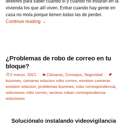
deberes para saber cuándo sí y cuándo no estarán en la
vivienda los que allí viven. Entrar cuando hay gente en
casa no mola porque tienen todas las de perder.
Continue reading
Las 5 zonas que más robos sufren en las
→
¿Problemas de robo de correo en tu
bloque?
2 marzo, 2021
Cámaras
,
Consejos
,
Seguridad
buzones
,
camaras solucion robo correo
,
esvision camaras
esvision solucion
,
problemas buzones
,
robo correspondencia
,
soluciones robo correo
,
vecinos roban correspondencia
soluciones
Soluciónalo instalando videovigilancia