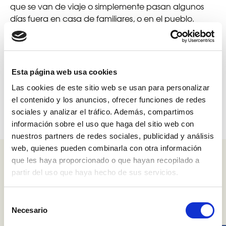
que se van de viaje o simplemente pasan algunos
días fuera en casa de familiares, o en el pueblo.
Desde
ESVision Seguridad
, expertos en seguridad,
queremos daros 12 consejos que podéis llevar a
cabo para
disminuir este peligro
y así disfrutar sin
preocupaciones de estas merecidas vacaciones.
Esta página web usa cookies
Las cookies de este sitio web se usan para personalizar
Continue reading
12 claves para que no te roben en c
→
el contenido y los anuncios, ofrecer funciones de redes
sociales y analizar el tráfico. Además, compartimos
información sobre el uso que haga del sitio web con
nuestros partners de redes sociales, publicidad y análisis
web, quienes pueden combinarla con otra información
Entradas recientes
que les haya proporcionado o que hayan recopilado a
partir del uso que haya hecho de sus servicios.
La puerta del edificio siempre está abierta. ¿Qué podemos
hacer?
Selección
15 consejos de seguridad para Navidad
Necesario
de
¿Qué problemas solucionamos instalando un Control de
consentimiento