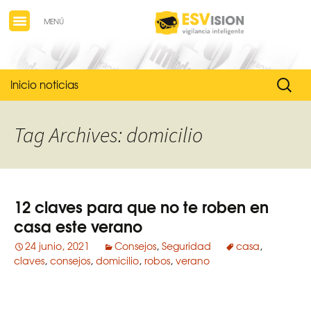
MENÚ
Buscar
Inicio noticias
Tag Archives: domicilio
12 claves para que no te roben en
casa este verano
24 junio, 2021
Consejos
,
Seguridad
casa
,
claves
,
consejos
,
domicilio
,
robos
,
verano