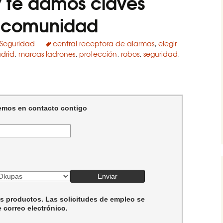
y te damos claves
u comunidad
Seguridad
central receptora de alarmas
,
elegir
drid
,
marcas ladrones
,
protección
,
robos
,
seguridad
,
emos en contacto contigo
s productos. Las solicitudes de empleo se
 correo electrónico.