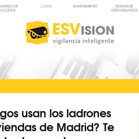
ONTROL DE
L.O.P.D.
MANTENIMIENTO
RONDAS DE
ACCESOS
VIDEOVIGILANCIA
gos usan los ladrones
viendas de Madrid? Te