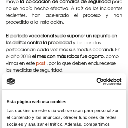
mayo
la colocación de cámaras de seguridad
pero
no se había hecho efectiva. A raíz de los incidentes
recientes, han acelerado el proceso y han
procedido a la instalación.
El período vacacional suele suponer un repunte en
los delitos contra la propiedad
y las bandas
perfeccionan cada vez más sus modus operandi. En
el año 2018
el mes con más robos fue agosto
, como
vimos en este
post
, por lo que deben endurecerse
las medidas de seguridad.
Mejor prevenir que curar
Desde
ESVision
dedicamos grandes esfuerzos a
Esta página web usa cookies
desarrollar sistemas de videovigilancia y control de
Las cookies de este sitio web se usan para personalizar
accesos que impidan este tipo de sucesos
. Nuestro
el contenido y los anuncios, ofrecer funciones de redes
producto está pensado especialmente para las
sociales y analizar el tráfico. Además, compartimos
comunidades de propietarios. Incluye cámaras para