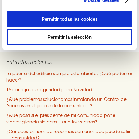
Mostrar detalles
Post
actos vandálicos en las zonas comunes
exteriores de la comunidad?
navigation
Permitir todas las cookies
Videovigilancia como medida contra el
vandalismo
→
Permitir la selección
Entradas recientes
La puerta del edificio siempre está abierta. ¿Qué podemos
hacer?
15 consejos de seguridad para Navidad
¿Qué problemas solucionamos instalando un Control de
Accesos en el garaje de la comunidad?
¿Qué pasa si el presidente de mi comunidad pone
videovigilancia sin consultar a los vecinos?
¿Conoces los tipos de robo más comunes que puede sufrir
tu comunidad?