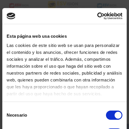
Esta página web usa cookies
Las cookies de este sitio web se usan para personalizar
el contenido y los anuncios, ofrecer funciones de redes
Clo
sociales y analizar el tráfico. Además, compartimos
this
información sobre el uso que haga del sitio web con
mo
El
ESVision Seguridad
colabora desde hace años con
nuestros partners de redes sociales, publicidad y análisis
un número cada vez más elevado de
web, quienes pueden combinarla con otra información
administradores de fincas y desde hace
3 años
que les haya proporcionado o que hayan recopilado a
tenemos un acuerdo de colaboración con el
partir del uso que haya hecho de sus servicios.
CAFMadrid para ofrecer soluciones especializadas
para la
seguridad de las comunidades de vecinos
. Y
Toda la actualidad
Selección
en esta ocasión de nuevo hemos querido
Necesario
de
en seguridad privada
acompañar al
CAFMadrid
a través de nuestra
consentimiento
colaboración como
patrocinadores
de esta pagina