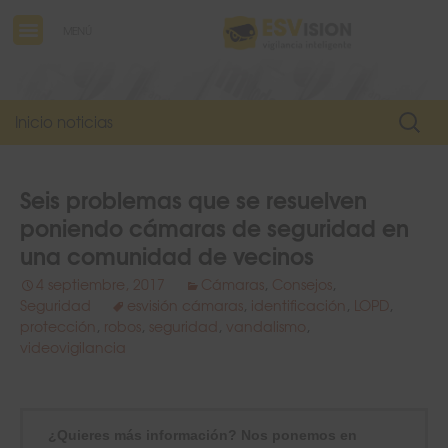
MENÚ
Buscar
Inicio noticias
Seis problemas que se resuelven
poniendo cámaras de seguridad en
una comunidad de vecinos
4 septiembre, 2017
Cámaras
,
Consejos
,
Seguridad
esvisión cámaras
,
identificación
,
LOPD
,
protección
,
robos
,
seguridad
,
vandalismo
,
videovigilancia
¿Quieres más información? Nos ponemos en