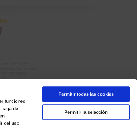
AL:
ol. Ind. Santa Ana
 VACIAMADRID (Madrid).
2 071 - 902 384 042
2 091
@esvisionseguridad.com
Permitir todas las cookies
er funciones
 haga del
Permitir la selección
den
RVICIOS Y VIGILANCIA
Empresa de seguridad
r del uso
la D.G.S.E. nº 1762
NT.
Empresa instaladora de sistemas de
rizada por la D.G.P. nº 1484