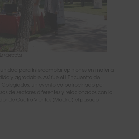
s visitados
rtunidad para intercambiar opiniones en materia
do y agradable. Así fue el I Encuentro de
s Colegiados, un evento co-patrocinado por
as de sectores diferentes y relacionados con la
ador de Cuatro Vientos (Madrid) el pasado
tro de Verano de Administradores de Fincas Colegiados