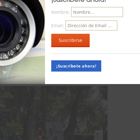
Nombre:
Email:
entro de Verano de
 de Fincas Colegiados
¡Suscribete ahora!
Administradores
,
empresa profesional
,
encuentro
,
uridad