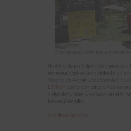
El stand de ESVisión fue uno de los má
Un éxito de participación y una opo
de seguridad en un ambiente distendi
Verano de Administradores de Finca
ESVisión
(junto con otras cinco empres
vivienda) y que tuvo lugar en el Mir
jueves 2 de julio.
Continue reading
Éxito del I Encuen
→