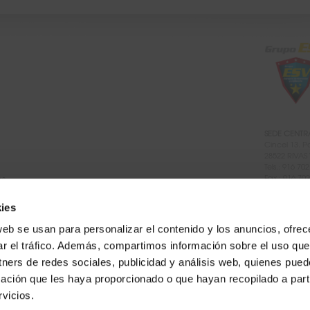
SEDE CENTR
Cincel 13. P
28522 RIVAS
Tels.: 916 70
Fax.: 916 70
os
E-mail:
info
ies
web se usan para personalizar el contenido y los anuncios, ofrec
ar el tráfico. Además, compartimos información sobre el uso que
tners de redes sociales, publicidad y análisis web, quienes pue
EUROPEA DE SE
ación que les haya proporcionado o que hayan recopilado a parti
autorizada por 
vicios.
PROMODELMA
seguridad
auto