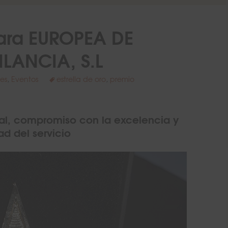
para EUROPEA DE
ILANCIA, S.L
es
,
Eventos
estrella de oro
,
premio
onal, compromiso con la excelencia y
ad del servicio