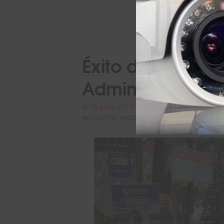
Éxito del I Encu
Administradores
10 julio, 2015
Eventos
,
Patrocinios
encuentro regional
,
ESVisión
,
Madrid
,
seg