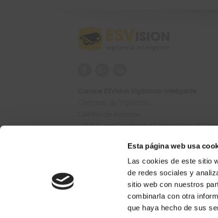
Conoce ESVision Vigilancia Inteligente
Cámaras de Vigilancia
Control de Accesos
L.O.P.D. Ley Orgánica de Protección de Dat
Mantenimiento
Esta página web usa cook
Rondas de Videovigilancia
Área Administradores
Las cookies de este sitio 
Noticias de Seguridad
de redes sociales y analiz
sitio web con nuestros par
Solicitud de Presupuesto
combinarla con otra inform
que haya hecho de sus ser