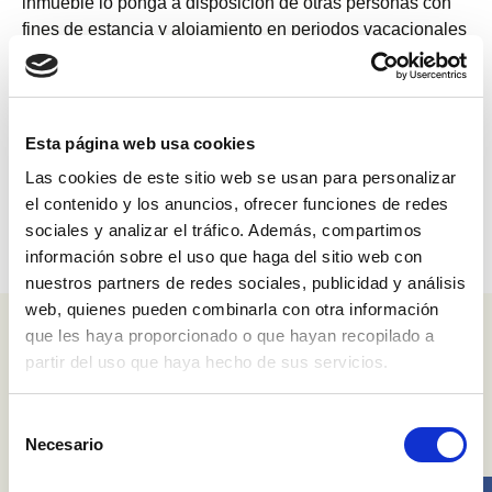
inmueble lo ponga a disposición de otras personas con
fines de estancia y alojamiento en periodos vacacionales
o de ocio, igual que sucede con un complejo hotelero, un
resort o un hostal. Para el dueño del piso supone una
inyección económica importante pero ¿cómo afecta a la
comunidad de vecinos?.
Esta página web usa cookies
Las cookies de este sitio web se usan para personalizar
Continue reading
Pisos turísticos: Normativa e implicacion
→
el contenido y los anuncios, ofrecer funciones de redes
sociales y analizar el tráfico. Además, compartimos
información sobre el uso que haga del sitio web con
nuestros partners de redes sociales, publicidad y análisis
web, quienes pueden combinarla con otra información
Entradas recientes
que les haya proporcionado o que hayan recopilado a
partir del uso que haya hecho de sus servicios.
La puerta del edificio siempre está abierta. ¿Qué podemos
hacer?
Selección
15 consejos de seguridad para Navidad
Necesario
de
¿Qué problemas solucionamos instalando un Control de
consentimiento
Accesos en el garaje de la comunidad?