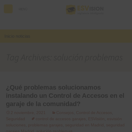
MENÚ
Buscar:
Inicio noticias
Tag Archives: solución problemas
¿Qué problemas solucionamos
instalando un Control de Accesos en el
garaje de la comunidad?
2 noviembre, 2021
Consejos
,
Control de Accesos
,
Seguridad
control de accesos garajes
,
ESVisión
,
esvisión
soluciones
,
problemas garajes
,
seguridad en Madrid
,
seguridad
garajes Madrid
,
solución problemas