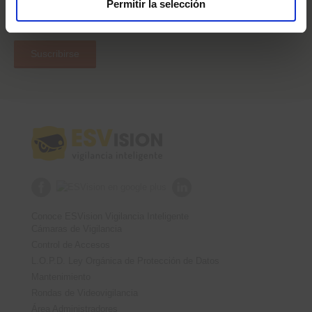
Permitir la selección
Email:
Conoce ESVision Vigilancia Inteligente
Cámaras de Vigilancia
Control de Accesos
L.O.P.D. Ley Orgánica de Protección de Datos
Mantenimiento
Rondas de Videovigilancia
Área Administradores