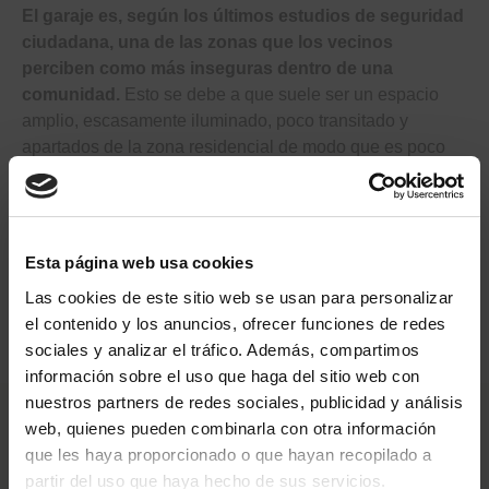
El garaje es, según los últimos estudios de seguridad
ciudadana, una de las zonas que los vecinos
perciben como más inseguras dentro de una
comunidad.
Esto se debe a que suele ser un espacio
amplio, escasamente iluminado, poco transitado y
apartados de la zona residencial de modo que es poco
probable contar con la ayuda de otros vecinos en caso de
sufrir un robo o simplemente encontrarte con alguien que
no pertenece a tu edificio y no debería estar ahí.
Esta página web usa cookies
Continue reading
¿Qué problemas solucionamos instalando 
→
Las cookies de este sitio web se usan para personalizar
el contenido y los anuncios, ofrecer funciones de redes
Clo
sociales y analizar el tráfico. Además, compartimos
this
mod
información sobre el uso que haga del sitio web con
nuestros partners de redes sociales, publicidad y análisis
Entradas recientes
web, quienes pueden combinarla con otra información
que les haya proporcionado o que hayan recopilado a
La puerta del edificio siempre está abierta. ¿Qué podemos
partir del uso que haya hecho de sus servicios.
hacer?