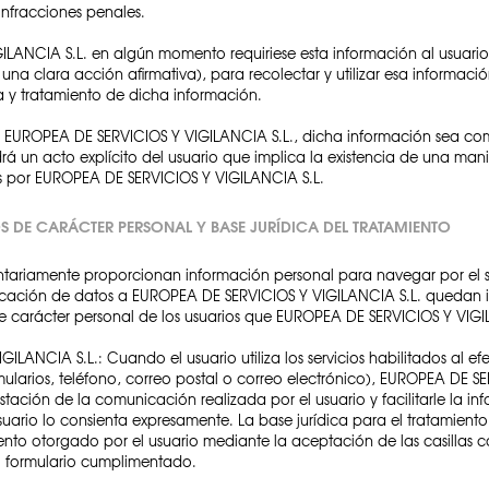
infracciones penales.
ANCIA S.L. en algún momento requiriese esta información al usuario, s
na clara acción afirmativa), para recolectar y utilizar esa informac
a y tratamiento de dicha información.
or EUROPEA DE SERVICIOS Y VIGILANCIA S.L., dicha información sea co
 un acto explícito del usuario que implica la existencia de una mani
os por EUROPEA DE SERVICIOS Y VIGILANCIA S.L.
OS DE CARÁCTER PERSONAL Y BASE JURÍDICA DEL TRATAMIENTO
untariamente proporcionan información personal para navegar por el s
unicación de datos a EUROPEA DE SERVICIOS Y VIGILANCIA S.L. quedan in
 de carácter personal de los usuarios que EUROPEA DE SERVICIOS Y VIGI
LANCIA S.L.: Cuando el usuario utiliza los servicios habilitados al 
mularios, teléfono, correo postal o correo electrónico), EUROPEA DE SE
tación de la comunicación realizada por el usuario y facilitarle la in
suario lo consienta expresamente. La base jurídica para el tratamient
ento otorgado por el usuario mediante la aceptación de las casillas c
l formulario cumplimentado.