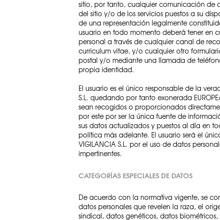
sitio, por tanto, cualquier comunicación de
del sitio y/o de los servicios puestos a su d
de una representación legalmente constituida
usuario en todo momento deberá tener en c
personal a través de cualquier canal de reco
curriculum vitae, y/o cualquier otro formul
postal y/o mediante una llamada de teléfon
propia identidad.
El usuario es el único responsable de la ve
S.L. quedando por tanto exonerada EUROPEA 
sean recogidos o proporcionados directament
por este por ser la única fuente de informaci
sus datos actualizados y puestos al día en 
política más adelante. El usuario será el ún
VIGILANCIA S.L. por el uso de datos persona
impertinentes.
CATEGORÍAS ESPECIALES DE DATOS
De acuerdo con la normativa vigente, se cons
datos personales que revelen la raza, el origen
sindical, datos genéticos, datos biométricos, 