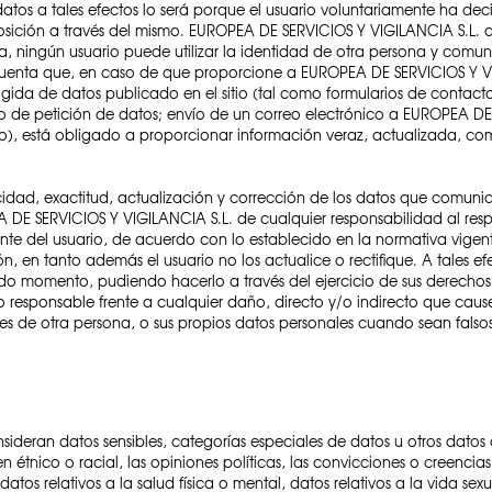
 datos a tales efectos lo será porque el usuario voluntariamente ha d
isposición a través del mismo. EUROPEA DE SERVICIOS Y VIGILANCIA S.L. a
, ningún usuario puede utilizar la identidad de otra persona y comuni
uenta que, en caso de que proporcione a EUROPEA DE SERVICIOS Y VIG
gida de datos publicado en el sitio (tal como formularios de contacto,
ario de petición de datos; envío de un correo electrónico a EUROPEA 
o), está obligado a proporcionar información veraz, actualizada, co
racidad, exactitud, actualización y corrección de los datos que com
DE SERVICIOS Y VIGILANCIA S.L. de cualquier responsabilidad al res
e del usuario, de acuerdo con lo establecido en la normativa vigente
ón, en tanto además el usuario no los actualice o rectifique. A tales 
todo momento, pudiendo hacerlo a través del ejercicio de sus derecho
ico responsable frente a cualquier daño, directo y/o indirecto que ca
les de otra persona, o sus propios datos personales cuando sean falso
ideran datos sensibles, categorías especiales de datos u otros datos 
 étnico o racial, las opiniones políticas, las convicciones o creencias re
datos relativos a la salud física o mental, datos relativos a la vida se