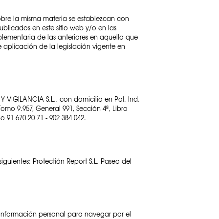
sobre la misma materia se establezcan con
publicados en este sitio web y/o en las
lementaria de las anteriores en aquello que
 aplicación de la legislación vigente en
Y VIGILANCIA S.L., con domicilio en Pol. Ind.
Tomo 9.957, General 991, Sección 4ª, Libro
no 91 670 20 71 - 902 384 042.
uientes: Protectión Report S.L. Paseo del
 información personal para navegar por el