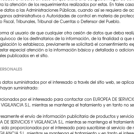
a la atención de los requerimientos realizados por estas. En tales ca
 datos a las Administraciones Públicas, cuando así se requiera de a
órganos administrativos o Autoridades de control en materia de prote
o Fiscal, Tribunales, Tribunal de Cuentas o Defensor del Pueblo.
rma al usuario de que cualquier otra cesión de datos que deba reali
ívoco de los destinatarios de la información, de la finalidad a que s
gislación lo establezca, previamente se solicitará el consentimiento ex
prestar especial atención a la información básica y detallada o adici
es publicados en el sitio.
PERSONALES
datos suministrados por el interesado a través del sitio web, se aplicar
e hayan suministrado:
rcionados por el interesado para contactar con EUROPEA DE SERVICIOS 
GILANCIA S.L. mientras se mantenga el tratamiento y en tanto no se so
resamente el envío de información publicitaria de productos y servi
A DE SERVICIOS Y VIGILANCIA S.L. mientras se mantenga el tratamiento y
sido proporcionados por el interesado para suscribirse al servicio de 
ANCIA S.L. mientras se mantenga el tratamiento y en tanto el interesa