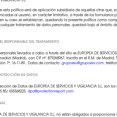
esta política será de aplicación subsidiaria de aquellas otras que, 
cadas al usuario, sin carácter limitativo, a través de los formularios 
ue en su caso se establezcan, quedando la presente política como comp
cualquier tratamiento de datos personales, quedará bajo el ámbito de
EL RESPONSABLE DEL TRATAMIENTO
personales llevados a cabo a través del sitio es EUROPEA DE SERVICIOS 
adrid (Madrid), con CIF nº: B79268967; Inscrita en el R.M. de Madrid, 
ción 1ª, 16-11-89.. Datos de contacto:
grupoesv@grupoesv.com
, teléfo
ROTECCIÓN DE DATOS
cción de Datos de EUROPEA DE SERVICIOS Y VIGILANCIA S.L. son los sig
45 85/ 655568225.
dpd@protectionreport.com
NAL
A DE SERVICIOS Y VIGILANCIA S.L. no están obligados a proporcionar