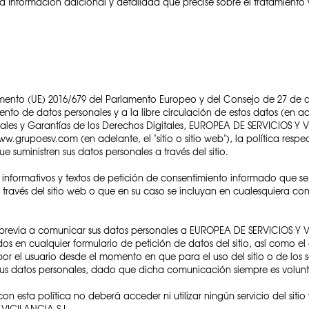
 Información adicional y detallada que precise sobre el tratamiento 
ento (UE) 2016/679 del Parlamento Europeo y del Consejo de 27 de abr
miento de datos personales y a la libre circulación de estos datos (en
ales y Garantías de los Derechos Digitales, EUROPEA DE SERVICIOS Y 
w.grupoesv.com (en adelante, el "sitio o sitio web"), la política respe
 suministren sus datos personales a través del sitio.
s informativos y textos de petición de consentimiento informado que s
través del sitio web o que en su caso se incluyan en cualesquiera con
 previa a comunicar sus datos personales a EUROPEA DE SERVICIOS Y VIG
dos en cualquier formulario de petición de datos del sitio, así como el 
or el usuario desde el momento en que para el uso del sitio o de los
us datos personales, dado que dicha comunicación siempre es volunt
on esta política no deberá acceder ni utilizar ningún servicio del sit
VIGILANCIA S.L.