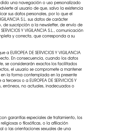
ecidido una navegación o uso personalizado
dvierte al usuario de que, salvo la existencia
car sus datos personales, por lo que el
ILANCIA S.L. sus datos de carácter
 de suscripción a la newsletter, de envío de
DE SERVICIOS Y VIGILANCIA S.L., comunicación
mpleta y correcta, que corresponda a su
unique a EUROPEA DE SERVICIOS Y VIGILANCIA
pecto. En consecuencia, cuando los datos
, se considerarán exactos los facilitados
efectos, el usuario se compromete a mantener
s en la forma contemplada en la presente
use a terceros o a EUROPEA DE SERVICIOS Y
s, erróneos, no actuales, inadecuados o
con garantías especiales de tratamiento, los
ligiosas o filosóficas, o la afiliación
xual o las orientaciones sexuales de una