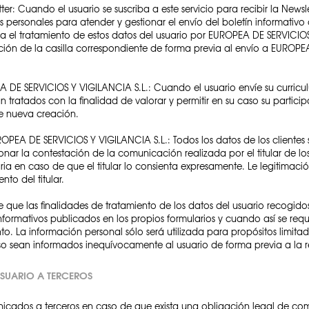
tter: Cuando el usuario se suscriba a este servicio para recibir la Ne
os personales para atender y gestionar el envío del boletín informati
para el tratamiento de estos datos del usuario por EUROPEA DE SERVICIO
ión de la casilla correspondiente de forma previa al envío a EUROPE
A DE SERVICIOS Y VIGILANCIA S.L.: Cuando el usuario envíe su curricu
n tratados con la finalidad de valorar y permitir en su caso su partic
de nueva creación.
ROPEA DE SERVICIOS Y VIGILANCIA S.L.: Todos los datos de los clientes 
nar la contestación de la comunicación realizada por el titular de los 
ia en caso de que el titular lo consienta expresamente. Le legitimació
nto del titular.
que las finalidades de tratamiento de los datos del usuario recogidos 
nformativos publicados en los propios formularios y cuando así se requ
nto. La información personal sólo será utilizada para propósitos limit
caso sean informados inequívocamente al usuario de forma previa a la 
USUARIO A TERCEROS
nicados a terceros en caso de que exista una obligación legal de co