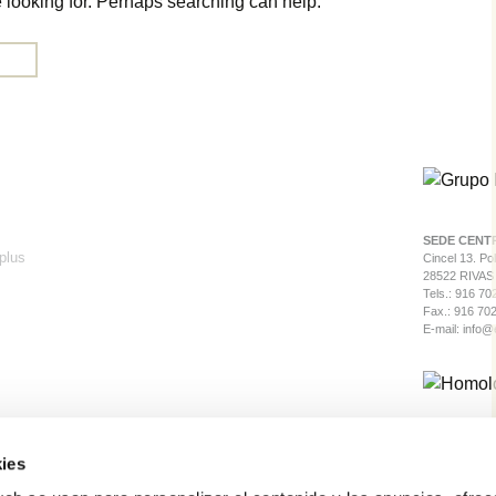
e looking for. Perhaps searching can help.
SEDE CENT
Cincel 13. Po
28522 RIVAS
Tels.: 916 70
Fax.: 916 70
E-mail:
info@
EUROPEA DE 
autorizada por
ies
PROMODELMA
autorizada por