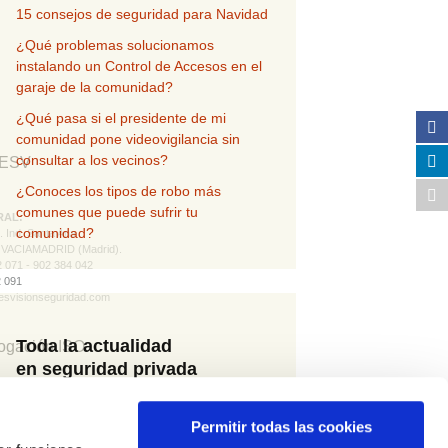
15 consejos de seguridad para Navidad
¿Qué problemas solucionamos
instalando un Control de Accesos en el
garaje de la comunidad?
¿Qué pasa si el presidente de mi
comunidad pone videovigilancia sin
consultar a los vecinos?
¿Conoces los tipos de robo más
comunes que puede sufrir tu
RAL:
comunidad?
l. Ind. Santa Ana
 VACIAMADRID (Madrid).
2 071 - 902 384 042
2 091
esvisionseguridad.com
Toda la actualidad
en seguridad privada
SERVICIOS Y VIGILANCIA
Empresa de seguridad
 la D.G.S.E. nº 1762
¡Suscríbete ahora!
Permitir todas las cookies
NT.
Empresa instaladora de sistemas de seguridad
 la D.G.P. nº 1484