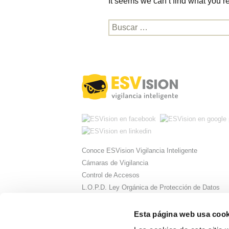
It seems we can’t find what you’r
Buscar:
Conoce ESVision Vigilancia Inteligente
Cámaras de Vigilancia
Control de Accesos
L.O.P.D. Ley Orgánica de Protección de Datos
Mantenimiento
Rondas de Videovigilancia
Esta página web usa cook
Área Administradores